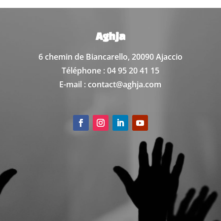
Aghja
6 chemin de Biancarello,
20090 Ajaccio
Téléphone : 04 95 20 41 15
E-mail : contact@aghja.com